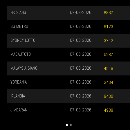
HK SIANG
07-08-2026
8867
SG METRO
07-08-2026
9123
SYDNEY LOTTO
07-08-2026
3712
MACAUTOTO
07-08-2026
0287
MALAYSIA SIANG
07-08-2026
4519
YORDANIA
07-08-2026
2434
IRLANDIA
07-08-2026
9430
JIMBARAN
07-08-2026
4989