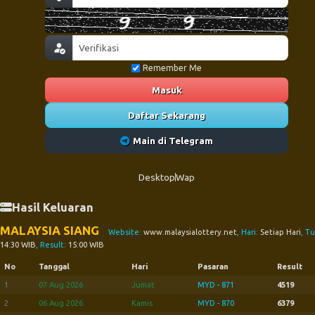
Remember Me
Masuk
Daftar Sekarang
Main di Telegram
Desktop
Wap
Hasil Keluaran
MALAYSIA SIANG
Website:
www.malaysialottery.net
, Hari:
Setiap Hari
, T
14:30 WIB
, Result:
15:00 WIB
No
Tanggal
Hari
Pasaran
Result
1
07 Aug 2026
Jumat
MYD - 871
4519
2
06 Aug 2026
Kamis
MYD - 870
6379