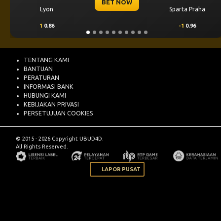
BET NOW
Lyon
Sparta Praha
SK S
1
0.86
-1
0.96
-
TENTANG KAMI
BANTUAN
PERATURAN
INFORMASI BANK
HUBUNGI KAMI
KEBIJAKAN PRIVASI
PERSETUJUAN COOKIES
© 2015 - 2026 Copyright UBUD4D.
All Rights Reserved.
LAPOR PUSAT